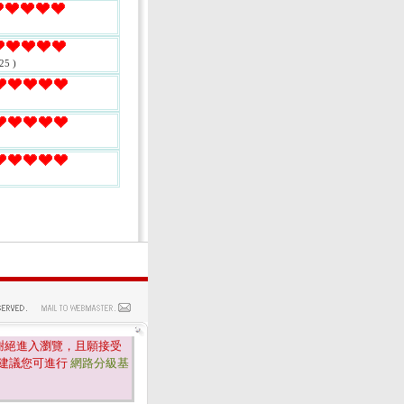
25 )
謝絕進入瀏覽，且願接受
建議您可進行
網路分級基