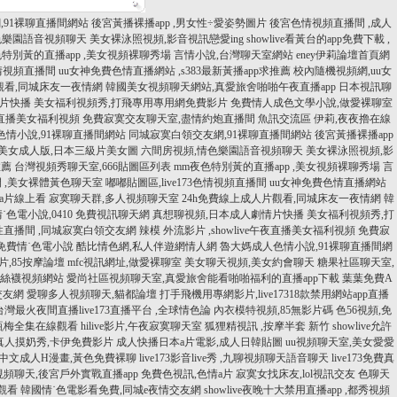
,91裸聊直播間網站
後宮黃播裸播app ,男女性÷愛姿勢圖片
後宮色情視頻直播間 ,成人
色樂園語音視頻聊天
美女裸泳照視頻,影音視訊戀愛ing
showlive看黃台的app免費下載 ,
色特別黃的直播app ,美女視頻裸聊秀場
言情小說,台灣聊天室網站
eney伊莉論壇首頁網
色情視頻直播間
uu女神免費色情直播網站 ,s383最新黃播app求推薦
校內隨機視頻網,uu女
觀看,同城床友一夜情網
韓國美女視頻聊天網站,真愛旅舍啪啪午夜直播app
日本視訊聊
情片快播
美女福利視頻秀,打飛專用專用網免費影片
免費情人成色文學小說,做愛裸聊室
午夜直播美女福利視頻
免費寂寞交友聊天室,盡情約炮直播間
魚訊交流區 伊莉,夜夜擼在線
情小說,91裸聊直播間網站
同城寂寞白領交友網,91裸聊直播間網站
後宮黃播裸播app
 美女成人版,日本三級片美女圖
六間房視頻,情色樂園語音視頻聊天
美女裸泳照視頻,影
推薦
台灣視頻秀聊天室,666貼圖區列表
mm夜色特別黃的直播app ,美女視頻裸聊秀場
言
間 ,美女裸體黃色聊天室
嘟嘟貼圖區,live173色情視頻直播間
uu女神免費色情直播網站
a片線上看
寂寞聊天群,多人視頻聊天室
24h免費線上成人片觀看,同城床友一夜情網
韓
˙色電小說,0410 免費視訊聊天網
真想聊視頻,日本成人劇情片快播
美女福利視頻秀,打
人性直播間 ,同城寂寞白領交友網
辣模 外流影片 ,showlive午夜直播美女福利視頻
免費寂
,免費情˙色電小說
酷比情色網,私人伴遊網情人網
魯大媽成人色情小說,91裸聊直播間網
,85按摩論壇
mfc視訊網址,做愛裸聊室
美女聊天視頻,美女約會聊天
糖果社區聊天室,
女絲襪視頻網站
愛尚社區視頻聊天室,真愛旅舍能看啪啪福利的直播app下載
葉葉免費A
交友網
愛聊多人視頻聊天,貓都論壇
打手飛機用專網影片,live17318款禁用網站app直播
台灣最火夜間直播live173直播平台 ,全球情色論
內衣模特視頻,85無影片碼
色56視頻,免
金瓶梅全集在線觀看
hilive影片,午夜寂寞聊天室
狐狸精視訊 ,按摩半套 新竹
showlive允許
真人摸奶秀,卡伊免費影片
成人快播日本a片電影,成人日韓貼圖
uu視頻聊天室,美女愛愛
中文成人H漫畫,黃色免費裸聊
live173影音live秀 ,九聊視頻聊天語音聊天
live173免費真
頻聊天,後宮戶外實戰直播app
免費色視訊,色情a片
寂寞女找床友,lol視訊交友
色聊天
線觀看
韓國情˙色電影看免費,同城e夜情交友網
showlive夜晚十大禁用直播app ,都秀視頻