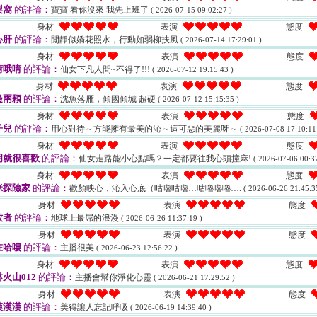
梨窩
的評論：
寶寶 看你沒來 我先上班了
( 2026-07-15 09:02:27 )
身材
表演
態度
心肝
的評論：
閒靜似嬌花照水，行動如弱柳扶風
( 2026-07-14 17:29:01 )
身材
表演
態度
唷哦唷
的評論：
仙女下凡人間~不得了!!!
( 2026-07-12 19:15:43 )
身材
表演
態度
邊兩顆
的評論：
沈魚落雁，傾國傾城 超硬
( 2026-07-12 15:15:35 )
身材
表演
態度
子兒
的評論：
用心對待～方能擁有最美的沁～這可惡的美麗呀～
( 2026-07-08 17:10:11
身材
表演
態度
明就很喜歡
的評論：
仙女走路能小心點嗎？一定都要往我心頭撞麻!
( 2026-07-06 00:37
身材
表演
態度
咪探險家
的評論：
歡顏映心，沁入心底（咕嚕咕嚕…咕嚕嚕嚕….
( 2026-06-26 21:45:3
身材
表演
態度
牧者
的評論：
地球上最屌的浪漫
( 2026-06-26 11:37:19 )
身材
表演
態度
在哈嘍
的評論：
主播很美
( 2026-06-23 12:56:22 )
身材
表演
態度
火山012
的評論：
主播會幫你淨化心靈
( 2026-06-21 17:29:52 )
身材
表演
態度
漢漢漢
的評論：
美得讓人忘記呼吸
( 2026-06-19 14:39:40 )