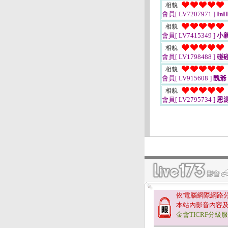
相貌
會員[ LV7207971 ]
InH
相貌
會員[ LV7415349 ]
小
相貌
會員[ LV1798488 ]
碰碰
相貌
會員[ LV915608 ]
醜爺
相貌
會員[ LV2795734 ]
恩
依'電腦網際網路
本站內影音內容
金會TICRF分級