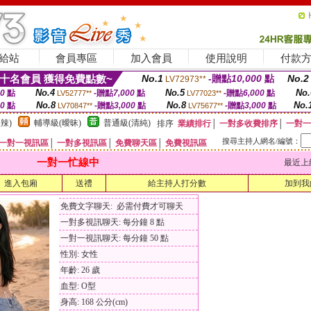
給站
會員專區
加入會員
使用說明
付款
十名會員 獲得免費點數~
No.1
-贈點
10,000
點
No.2
LV72973**
No.4
No.5
No.
00
點
-贈點
7,000
點
-贈點
6,000
點
LV52777**
LV77023**
No.8
No.8
No.
00
點
-贈點
3,000
點
-贈點
3,000
點
LV70847**
LV75677**
辣)
輔導級(曖昧)
普通級(清純)
排序
業績排行
│
一對多收費排序
│
一對一
搜尋主持人網名/編號：
一對一視訊區
│
一對多視訊區
│
免費聊天區
│
免費視訊區
一對一忙線中
最近上線時間
進入包廂
送禮
給主持人打分數
加到我
免費文字聊天: 必需付費才可聊天
一對多視訊聊天: 每分鐘 8 點
一對一視訊聊天: 每分鐘 50 點
性別: 女性
年齡: 26 歲
血型: O型
身高: 168 公分(cm)