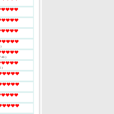
 )
:46 )
5 )