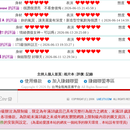
身材
表演
態度
ouse
的評論：
很讚很漂亮 不看會後悔
( 2026-06-15 21:45:58 )
身材
表演
態度
新Ａ
的評論：
妳的氣質，讓美麗羹有深度！新造型空氣劉海很讚！
( 2026-06-14 14:59:
身材
表演
態度
!!
的評論：
情緒價值女神～可以嗎
( 2026-06-13 20:25:08 )
身材
表演
態度
的評論：
173最強幹話王~
( 2026-06-13 19:33:27 )
身材
表演
態度
源
的評論：
御姐類型 好聊天
( 2026-06-11 12:29:34 )
主持人個人首頁
|
相片本
|
評價
|
記錄
使用條款
加入賺錢聯盟
賺錢聯盟專區
Copyright © 2026 By
台灣金瓶梅直播平台
All Rights Reserved.
分級辦法'為限制級，限定為年滿
18
歲且已具有完整行為能力之網友，未滿
18
歲
及各項條款。為防範未滿
18
歲之未成年網友瀏覽網路上限制級內容的圖文資訊，
服務
的安裝與設定。
(為還給愛護本站的網友一個純淨的聊天環境，本站設有管理員)