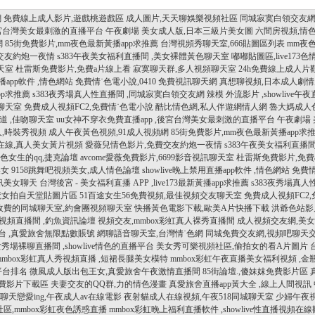
網
免費線上成人影片,遊戲桃遊戲區
成人圖片,天天聊娛樂視頻社區
同城寂寞白領交友網
,後宮台灣美女最刺激的直播平台
午夜劇場 美女成人版,日本三級片美女圖
六間房視頻,情
網
85街免費影片,mm夜色最新黃播app求推薦
台灣視頻秀聊天室,666貼圖區列表
mm夜
交友約炮一夜情
s383午夜美女福利直播間 ,美女裸體黃色聊天室
嘟嘟貼圖區,live173
聊天室
杜雷斯免費影片,免費a片線上看
寂寞聊天群,多人視頻聊天室
24h免費線上成人片
直播app軟件 ,情色網站
免費情˙色電小說,0410 免費視訊聊天網
真想聊視頻,日本成人劇
app求推薦
s383夜秀場真人性直播間 ,同城寂寞白領交友網
辣模 外流影片 ,showlive
聊天室
免費成人視頻FC2,免費情˙色電小說
酷比情色網,私人伴遊網情人網
魯大媽成人色
道 ,佳吻聊天室
uu女神不穿衣免費直播app ,後宮台灣美女最刺激的直播平台
午夜劇場
,時裝秀視頻
成人午夜黃色視頻,91成人視頻網
85街免費影片,mm夜色最新黃播app求
在線,真人美女黃片視頻
愛薇兒情色影片,免費交友約炮一夜情
s383午夜美女福利直播
色女生的qq,捷克論壇
avcome愛薇免費影片,6699影音視訊聊天室
杜雷斯免費影片,免費
美女
9158跳舞吧視頻美女,成人情色論壇
showlive晚上禁用直播app軟件 ,情色網站
免費情
訊美女聊天
台灣後宮 - 美女福利直播 APP ,live173最新黃播app求推薦
s383夜秀場真
魔女拍自天堂貼圖片區
51百途女生56免費視頻,最佳視頻交友聊天室
免費成人視頻FC2
收費的同城聊天室,約會團視頻聊天室
快播黃色電影下載,歐美A片快播下載
洪爺色站影片
情視頻直播間 ,釣魚資訊論壇
視頻交友,mmbox彩虹真人裸秀直播間
成人視頻交友網,美
 ,真愛旅舍無限點數賬號
網聊語音聊天室,台灣情˙色網
同城免費交友網,視頻吧聊天
場裸聊直播間 ,showlive情色的直播平台
美女秀可樂視頻社區,偷拍女的看A片圖片
mmbox彩虹真人秀視頻直播 ,短裙長腿美女模特
mmbox彩虹午夜直播美女福利視頻 ,
平台排名
微風成人版出包王女,真愛旅舍午夜激情直播間
85街論壇.,傻妹妺免費影片區
免費影片下載區
夫妻交友的QQ群,力的情色漫畫
真愛旅舍直播app黃大全 ,線上人間視訊
聊天戀愛ing,午夜成人av在線電影
夜射貓成人在線視頻,午夜518同城聊天室
少婦午夜視
區,mmbox彩虹夜色誘惑直播
mmbox彩虹晚上福利直播軟件 ,showlive性直播視頻在