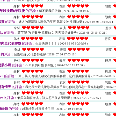
173最正的仙女主播生日快樂
( 2026-08-05 22:30:05 )
身材
表演
態度
年以後釵h年以後
的評論：
離不開我的依賴
( 2026-08-05 20:49:42 )
身材
表演
態度
氣質
的評論：
迷人的眼睛讓人融化的笑容 氣質女神 生日快樂
( 2026-08-05 14:06:29 )
身材
表演
態度
ky
的評論：
薯芋泥 的 好日子 恭祝仙女 天天都是好日子
( 2026-08-05 10:47:21 )
身材
表演
態度
秒內走代表妳醜
的評論：
生日快樂！！！
( 2026-08-05 00:00:36 )
身材
表演
態度
的評論：
個性很好 又什麼都能聊
( 2026-07-26 17:03:10 )
身材
表演
態度
網最小屌
的評論：
不11真的可惜 身材扯
( 2026-07-25 15:17:00 )
身材
表演
態度
ch
的評論：
冰山美人 卻讓人融化在妳的笑容裡，是我最美的遇見
( 2026-07-24 08:12:
身材
表演
態度
陽有情天
的評論：
我把天空最亮那顆星握在手掌心你就是我心中最亮那顆星
( 2026-07
身材
表演
態度
rs
的評論：
氣質與顏值兼具，讓人忍不住多看幾眼
( 2026-07-20 22:25:45 )
身材
表演
態度
檬鍋鍋
的評論：
越來越美,越來越搶手!!!
( 2026-07-19 14:49:20 )
身材
表演
態度