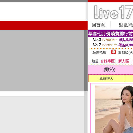
回首頁
點數補
恭喜七月份消費排行前
No.3
-贈點
8,0
LV76098**
No.7
-贈點
4,0
LV23213**
頻道指數
限制級(火
頻道
台妹專區
│
新人區
│
(歡沁)
免費聊天