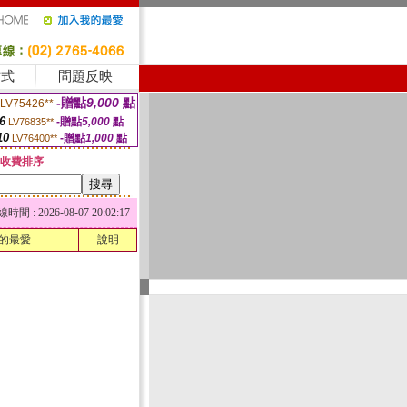
方式
問題反映
-贈點
9,000
點
LV75426**
6
-贈點
5,000
點
LV76835**
10
-贈點
1,000
點
LV76400**
收費排序
 : 2026-08-07 20:02:17
的最愛
說明