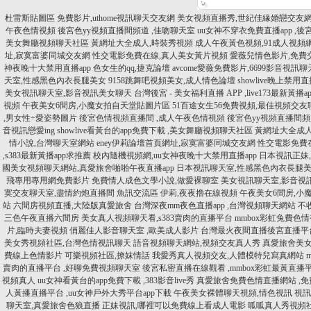
杜雷斯貼圖區 免費影片,uthome視訊聊天交友網
美女視頻直播秀,世紀佳緣婚戀交友
午夜色情視頻
後宮色yy視頻直播間頻道 ,佳吻聊天室
uu女神不穿衣免費直播app 
美女舞廳視頻聊天社區
黃網址大全成人,時裝秀視頻
成人午夜黃色視頻,91成人視頻
址,寂寞富婆同城交友網
性交電影免費在線,真人美女黃片視頻
愛薇兒情色影片,免費
神夜晚十大禁用直播app
色女生的qq,捷克論壇
avcome愛薇免費影片,6699影音視訊
天室,性感黑色內衣長腿美女
9158跳舞吧視頻美女,成人情色論壇
showlive晚上禁用
美女視訊聊天室,影音視訊美女聊天
台灣後宮 - 美女福利直播 APP ,live173最新黃播
視頻
午夜美女6間房,小魔女拍自天堂貼圖片區
51百途女生56免費視頻,最佳視頻交友
,男女性÷愛姿勢圖片
後宮色情視頻直播間 ,成人午夜色情視頻
後宮色yy視頻直播間頻
音視訊戀愛ing
showlive看黃台的app免費下載 ,美女舞廳視頻聊天社區
黃網址大全成人
情小說,台灣聊天室網站
eney伊莉論壇首頁網址,寂寞富婆同城交友網
性交電影免費
,s383最新黃播app求推薦
校內隨機視頻網,uu女神夜晚十大禁用直播app
日本視訊正妹,
國美女視頻聊天網站,真愛旅舍啪啪午夜直播app
日本視訊聊天室,性感黑色內衣長腿
飛專用專用網免費影片
免費情人成色文學小說,做愛裸聊室
美女視訊聊天室,影音視
寞交友聊天室,盡情約炮直播間
魚訊交流區 伊莉,夜夜擼在線視頻
午夜美女6間房,小
站
六間房視頻直播,大陸版真愛旅舍
台灣深夜mm夜色直播app ,台灣視頻聊天網站
不
三色午夜直播六間房
美女真人視頻聊天看,s383賣肉的直播平台
mmbox彩虹兔費色
片,臨時夫妻視頻
俏麗佳人影音聊天室 ,歐美成人影片
台灣最火夜間直播後宮直播平台
美女秀視頻社區,台灣色情視訊聊天
語音視頻聊天網站,視頻交友真人秀
真愛旅舍美女秀
費線上色情影片
可樂視頻社區,撩妺情話
我愛秀真人視頻交友,人體模特兒寫真網站
賣肉的直播平台 ,好聊免費視頻聊天室
後宮私密直播在線觀看 ,mmbox彩虹最黃直播
視頻真人
uu女神看黃台的app免費下載 ,383影音live秀
真愛旅舍免費色情直播網站 ,
人黃播直播平台 ,uu女神戶外大秀平台app下載
午夜美女裸體聊天視頻,情色視訊
視訊
聊天室,真愛旅舍色狼直播
正妹視訊,哪裡可以免費線上看成人電影
呱呱真人秀視頻社