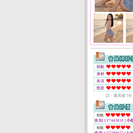
相貌
身材
表演
態度
註﹕最高值 5分
相貌
會員[ LV7443810 ]
小伯
相貌
會員[ LV7389677 ]
Jell